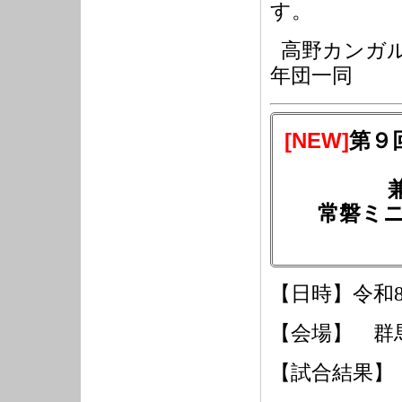
す。
高野カンガ
年団一同
[NEW]
第９
常磐ミ
【日時】令和
【会場】 群
【試合結果】