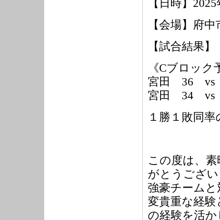
【日時】
2025
【会場】府中
【試合結果】
《
C
ブロック
宮田
36
vs
宮田
34
vs
１勝１敗同率
この度は、素
がとうござい
強豪チームと
変貴重な経験
の経験を活か