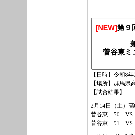
[NEW]
第９
菅谷東ミ
【日時】令和
8
年
【場所】群馬県
【試合結果】
2
月
14
日（土）高
菅谷東
50
VS
菅谷東
51
VS