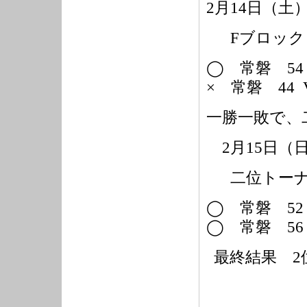
2
月
14
日（土
F
ブロック
◯ 常磐
54
× 常磐
44
一勝一敗で、
2
月
15
日（
二位トー
◯ 常磐
52
◯ 常磐
56
最終結果
2