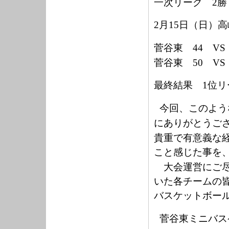
一次リーグ
2
勝
2
月
15
日（日）高
菅谷東
44
VS
菅谷東
50
VS
最終結果
1
位リ
今回、このよう
にありがとうご
貴重で有意義な
こと感じた事を
大会運営にご尽
いた各チームの
バスケットボー
菅谷東ミニバス