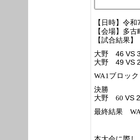
【日時】令和
【会場】多古
【試合結果】
46 VS
大野
49 VS
大野
WA1
ブロッ
決勝
VS 
大野
60
最終結果
W
本大会に際し