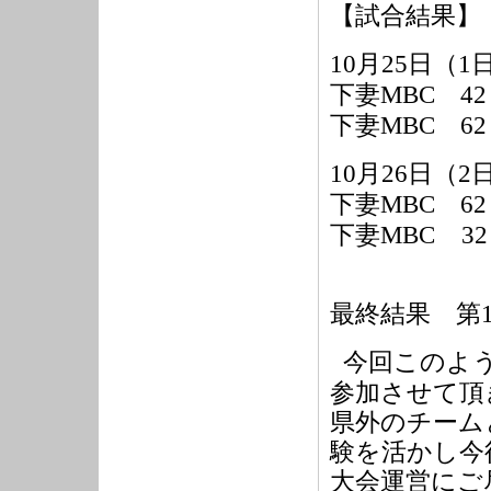
【試合結果】
10
月
25
日（
1
下妻
MBC
42
下妻
MBC
62
10
月
26
日（
2
下妻
MBC
62
下妻
MBC
32
最終結果 第
今回このよ
参加させて頂
県外のチーム
験を活かし今
大会運営にご