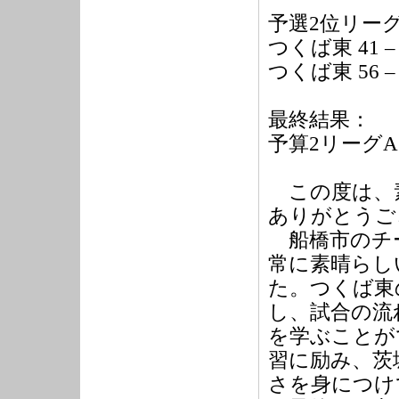
予選
2
位リー
つくば東
41 –
つくば東
56 –
最終結果：
予算
2
リーグ
A
この度は、
ありがとうご
船橋市のチー
常に素晴らし
た。つくば東
し、試合の流
を学ぶことが
習に励み、茨
さを身につけ