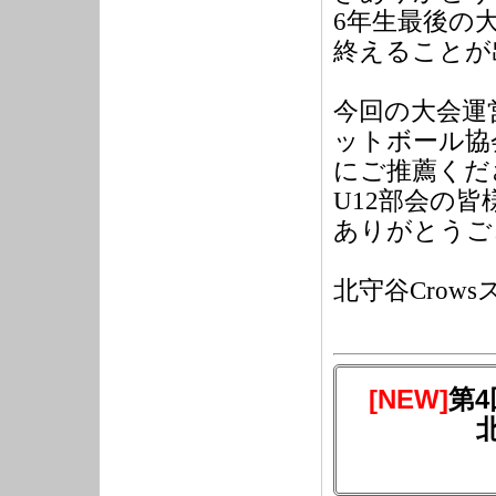
6年生最後の
終えることが
今回の大会運
ットボール協
にご推薦くだ
U12部会の
ありがとうご
北守谷Crow
[NEW]
第