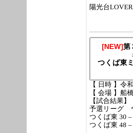
陽光台LOVER
[NEW]
第
つくば東
【 日時 】令
【 会場 】
【試合結果】
予選リーグ 
つくば東
30 –
つくば東
48 –