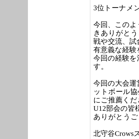
3位トーナメン
今回、このよ
きありがとう
戦や交流、試
有意義な経験
今回の経験を
す。
今回の大会運
ットボール協
にご推薦くだ
U12部会の
ありがとうご
北守谷Crow